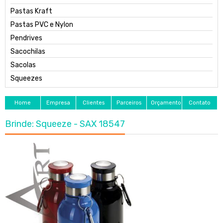
Pastas Kraft
Pastas PVC e Nylon
Pendrives
Sacochilas
Sacolas
Squeezes
Home
Empresa
Clientes
Parceiros
Orçamento
Contato
Brinde: Squeeze - SAX 18547