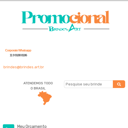
Corporate Whatsapp
11 9 9188 8186
brindes@brindes.art.br
ATENDEMOS TODO
O BRASIL
Meu Orçamento