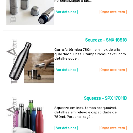
Personalização a las...
| Ver detalhes |
| Orçar este item |
Squeeze - SMX 18518
Garrafa térmica 780ml em inox de alta
qualidade. Possui tampa rosqueável, com
detalhe supe...
| Ver detalhes |
| Orçar este item |
Squeeze - SPX 17011B
Squeeze em inox, tampa rosqueável,
detalhes em relevo e capacidade de
750ml. Personalizaçã...
| Ver detalhes |
| Orçar este item |