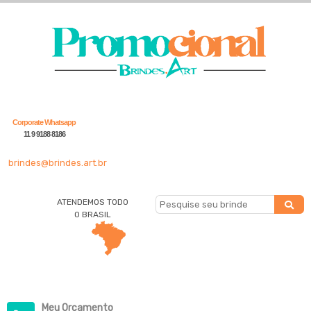
Corporate Whatsapp
11 9 9188 8186
brindes@brindes.art.br
ATENDEMOS TODO
O BRASIL
Meu Orçamento