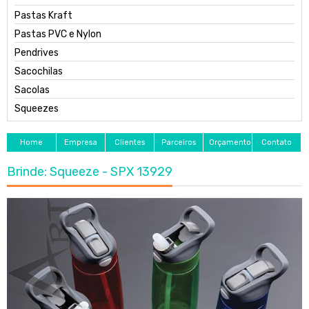
Pastas Kraft
Pastas PVC e Nylon
Pendrives
Sacochilas
Sacolas
Squeezes
Home
Empresa
Clientes
Parceiros
Orçamento
Contato
Brinde: Squeeze - SPX 13929