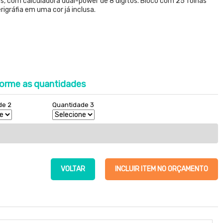
, com calculadora dual-power de 8 digitos. Bloco com 25 folhas
igráfia em uma cor já inclusa.
orme as quantidades
de 2
Quantidade 3
VOLTAR
INCLUIR ITEM NO ORÇAMENTO