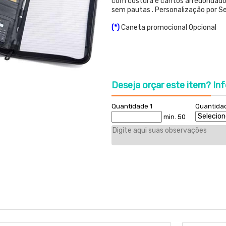
com costura e cantos arredondados
sem pautas . Personalização por Ser
(*)
Caneta promocional Opcional
Deseja orçar este item?
Inf
Quantidade 1
Quantida
min. 50