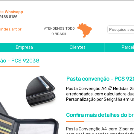
ate Whatsapp
 9188 8186
ATENDEMOS TODO
indes.art.br
O BRASIL
Empresa
Clientes
Parcei
ção - PCS 92038
Pasta convenção - PCS 9
Pasta Convenção A4 /// Medidas 2
arredondados, com calculadora dual
Personalização por Serigráfia em um
Confira
mais detalhes do br
Pasta Convenção A4 com Ziper em