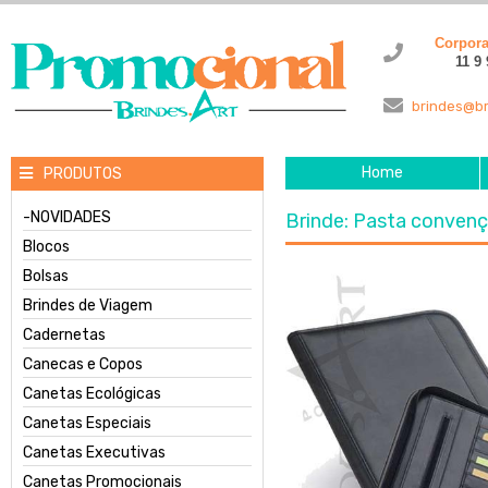
Corpor
11 9
brindes@br
Home
PRODUTOS
-NOVIDADES
Brinde: Pasta conven
Blocos
Bolsas
Brindes de Viagem
Cadernetas
Canecas e Copos
Canetas Ecológicas
Canetas Especiais
Canetas Executivas
Canetas Promocionais