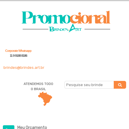
Corporate Whatsapp
11 9 9188 8186
brindes@brindes.art.br
ATENDEMOS TODO
O BRASIL
Meu Orçamento