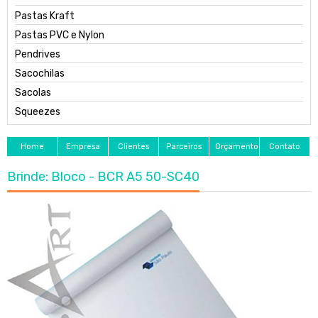
Pastas Kraft
Pastas PVC e Nylon
Pendrives
Sacochilas
Sacolas
Squeezes
Home
Empresa
Clientes
Parceiros
Orçamento
Contato
Brinde: Bloco - BCR A5 50-SC40