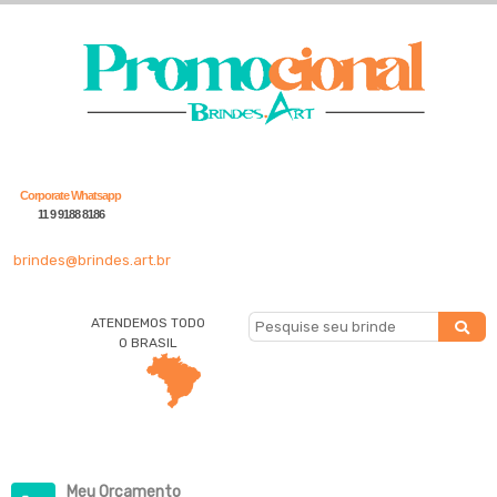
Corporate Whatsapp
11 9 9188 8186
brindes@brindes.art.br
ATENDEMOS TODO
O BRASIL
Meu Orçamento