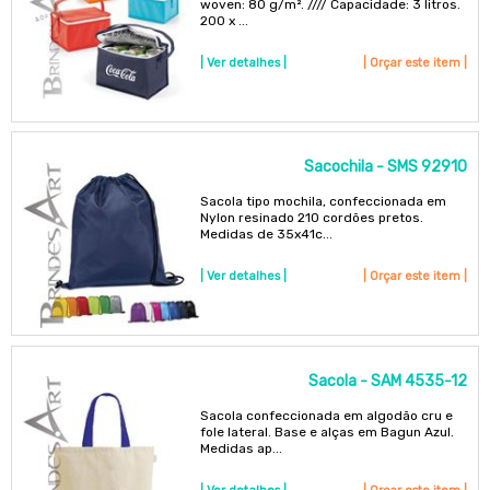
woven: 80 g/m². //// Capacidade: 3 litros.
200 x ...
| Ver detalhes |
| Orçar este item |
Sacochila - SMS 92910
Sacola tipo mochila, confeccionada em
Nylon resinado 210 cordões pretos.
Medidas de 35x41c...
| Ver detalhes |
| Orçar este item |
Sacola - SAM 4535-12
Sacola confeccionada em algodão cru e
fole lateral. Base e alças em Bagun Azul.
Medidas ap...