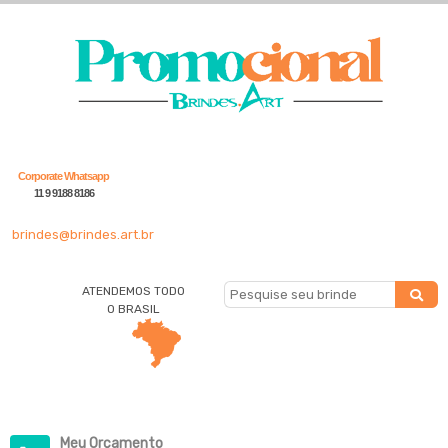
Corporate Whatsapp
11 9 9188 8186
brindes@brindes.art.br
ATENDEMOS TODO
O BRASIL
Meu Orçamento