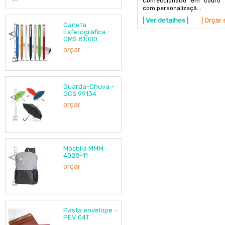
Confeccionado em couro 
com personalizaçã...
| Ver detalhes |
| Orçar 
Caneta
Esferográfica -
CMS 81000
orçar
Guarda-Chuva -
GCS 99134
orçar
Mochila MMM
4028-11
orçar
Pasta envelope -
PEV 04T