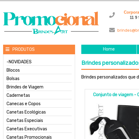
Corpor
11 9
brindes@br
Home
PRODUTOS
-NOVIDADES
Brindes personalizado
Blocos
Brindes personalizados que 
Bolsas
Brindes de Viagem
Conjunto de viagem -
Cadernetas
Canecas e Copos
Canetas Ecológicas
Canetas Especiais
Canetas Executivas
Canetas Promocionais