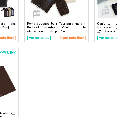
ara mala,
Porta-passaporte + Tag para mala +
Conjunto 
/ Conjunto
Porta-documentos Conjunto de
travesseiro 
viagem composto por íten...
/// máscara pa
este item |
| Ver detalhes |
| Orçar este item |
| Ver detalhe
 PPV 01PR
izado ////