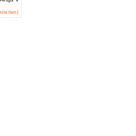
Perugia e
este item |