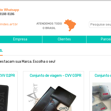
ate Whatsapp
 9188 8186
ATENDEMOS TODO
indes.art.br
O BRASIL
Empresa
Clientes
Parcei
s.
destacam sua Marca. Escolha o seu!
 CVV 02PR
Conjunto de viagem - CVV 03PR
Conjunto 