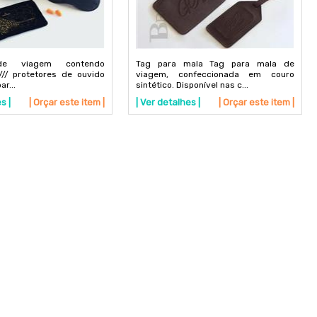
de viagem contendo
Tag para mala Tag para mala de
/// protetores de ouvido
viagem, confeccionada em couro
r...
sintético. Disponível nas c...
s |
| Orçar este item |
| Ver detalhes |
| Orçar este item |