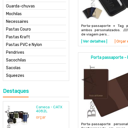
Guarda-chuvas
Mochilas
Necessaires
Porta-passaporte + Tag p
Pastas Couro
ambos personalizados. ///
de viagem pers...
Pastas Kraft
| Ver detalhes |
| Orçar 
Pastas PVC e Nylon
Pendrives
Porta passaporte -
Sacochilas
Sacolas
Squeezes
Destaques
Caneca - CATX
4082L
orçar
Porta-passaporte personal