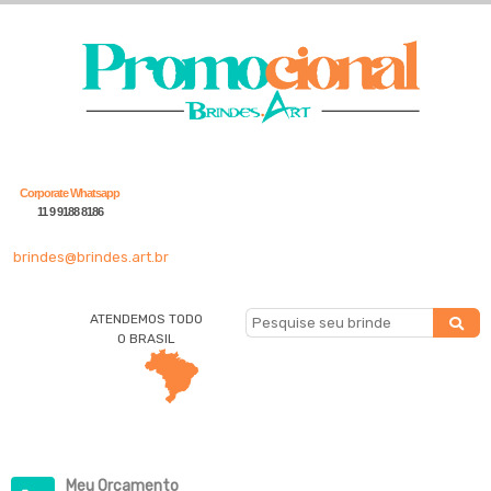
Corporate Whatsapp
11 9 9188 8186
brindes@brindes.art.br
ATENDEMOS TODO
O BRASIL
Meu Orçamento