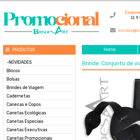
Corpor
11 9
brindes@br
Home
PRODUTOS
-NOVIDADES
Brinde: Conjunto de 
Blocos
Bolsas
Brindes de Viagem
Cadernetas
Canecas e Copos
Canetas Ecológicas
Canetas Especiais
Canetas Executivas
Canetas Promocionais