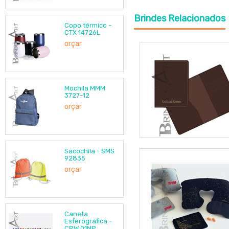
Brindes
Relacionados
Copo térmico -
CTX 14726L
orçar
Mochila MMM
3727-12
orçar
Sacochila - SMS
92835
orçar
Caneta
Esferográfica -
CPW 01NP