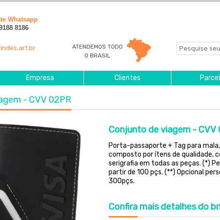
ate Whatsapp
 9188 8186
ATENDEMOS TODO
indes.art.br
O BRASIL
Empresa
Clientes
Parcei
viagem - CVV 02PR
Conjunto de viagem - CVV
Porta-passaporte + Tag para mala,
composto por ítens de qualidade, 
serigrafia em todas as peças. (*) Pe
partir de 100 pçs. (**) Opcional pe
300pçs.
Confira
mais detalhes do br