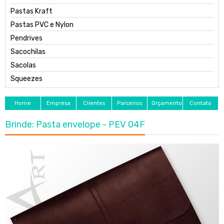
Pastas Kraft
Pastas PVC e Nylon
Pendrives
Sacochilas
Sacolas
Squeezes
Home
Empresa
Clientes
Parceiros
Orçamento
Contato
Brinde: Pasta envelope - PEV 04F