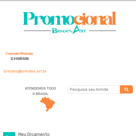
Corporate Whatsapp
11 9 9188 8186
brindes@brindes.art.br
ATENDEMOS TODO
O BRASIL
Meu Orçamento