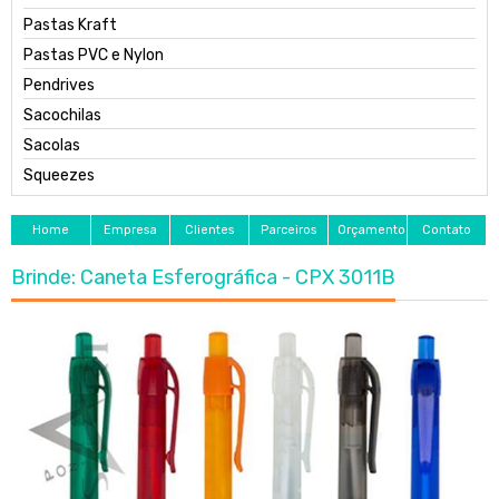
Pastas Kraft
Pastas PVC e Nylon
Pendrives
Sacochilas
Sacolas
Squeezes
Home
Empresa
Clientes
Parceiros
Orçamento
Contato
Brinde: Caneta Esferográfica - CPX 3011B