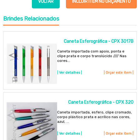
VOLTAR
INCLUIR ITEM NO ORÇAMENTO
Brindes
Relacionados
Caneta Esferográfica - CPX 3017B
Caneta importada com apoio, ponta e
clipe prata e corpo translúcido //// Nas
cores...
| Ver detalhes |
| Orçar este item |
Caneta Esferográfica - CPX 320
Caneta importada, esfero, clipe cromado,
corpo plástico prata e acrílico nas cores,
azul, ...
| Ver detalhes |
| Orçar este item |