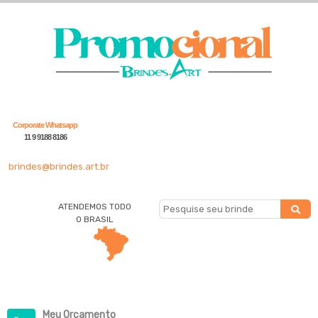
Corporate Whatsapp
11 9 9188 8186
brindes@brindes.art.br
ATENDEMOS TODO
O BRASIL
Meu Orçamento