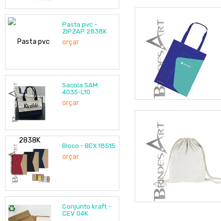
Pasta pvc -
ZIPZAP 2838K
orçar
Sacola SAM
4035-L10
orçar
Bloco - BEX 18515
orçar
Conjunto kraft -
CEV 04K