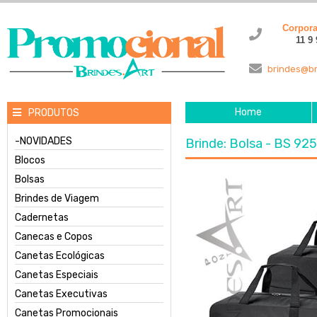
Corpor
11 9
brindes@br
Home
PRODUTOS
-NOVIDADES
Brinde: Bolsa - BS 92
Blocos
Bolsas
Brindes de Viagem
Cadernetas
Canecas e Copos
Canetas Ecológicas
Canetas Especiais
Canetas Executivas
Canetas Promocionais