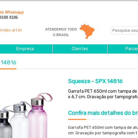
ate Whatsapp
 9188 8186
ATENDEMOS TODO
indes.art.br
O BRASIL
Empresa
Clientes
Parcei
 14816
Squeeze - SPX 14816
Garrafa PET 650ml com tampa de a
x 6,7 cm. Gravação por tampografia 
Confira
mais detalhes do br
Garrafa PET 650ml com tampa de alu
cm. Gravação por tampografia com 1 c