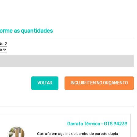
orme as quantidades
de 2
VOLTAR
INCLUIR ITEM NO ORÇAMENTO
Garrafa Térmica - GTS 94239
Garrafa em aço inox e bambu de parede dupla