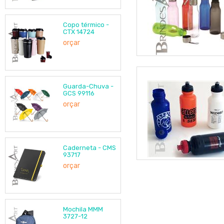
Copo térmico -
CTX 14724
orçar
Guarda-Chuva -
GCS 99116
orçar
Caderneta - CMS
93717
orçar
Mochila MMM
3727-12