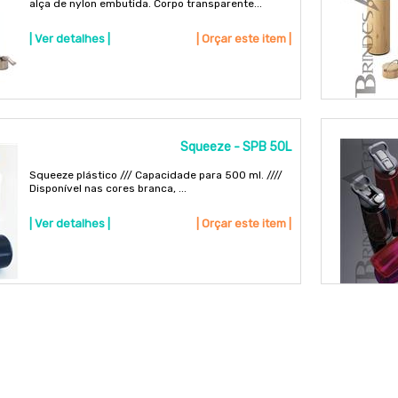
alça de nylon embutida. Corpo transparente...
| Ver detalhes |
| Orçar este item |
Squeeze - SPB 50L
Squeeze plástico /// Capacidade para 500 ml. ////
Disponível nas cores branca, ...
| Ver detalhes |
| Orçar este item |