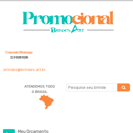
Corporate Whatsapp
11 9 9188 8186
brindes@brindes.art.br
ATENDEMOS TODO
O BRASIL
Meu Orçamento