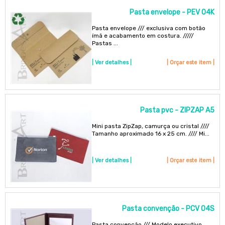
Pasta envelope - PEV 04K
Pasta envelope /// exclusiva com botão
ímã e acabamento em costura. /////
Pastas ...
| Ver detalhes |
| Orçar este item |
Pasta pvc - ZIPZAP A5
Mini pasta ZipZap, camurça ou cristal ////
Tamanho aproximado 16 x 25 cm. //// Mi...
| Ver detalhes |
| Orçar este item |
Pasta convenção - PCV 04S
Pasta convenção /// Modelo executivo