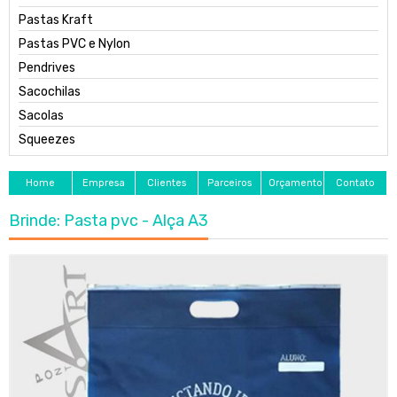
Pastas Kraft
Pastas PVC e Nylon
Pendrives
Sacochilas
Sacolas
Squeezes
Home
Empresa
Clientes
Parceiros
Orçamento
Contato
Brinde: Pasta pvc - Alça A3