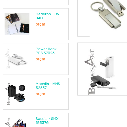
Caderno - CV
04D
orçar
Power Bank -
PBS 57323
orçar
Mochila - MNS
52637
orçar
Sacola - SMX
18537G