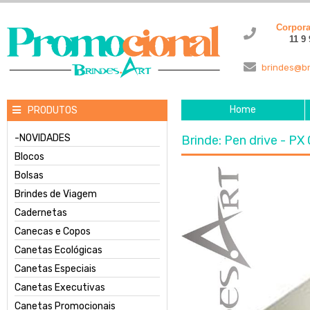
Corpor
11 9
brindes@br
Home
PRODUTOS
-NOVIDADES
Brinde: Pen drive - PX
Blocos
Bolsas
Brindes de Viagem
Cadernetas
Canecas e Copos
Canetas Ecológicas
Canetas Especiais
Canetas Executivas
Canetas Promocionais