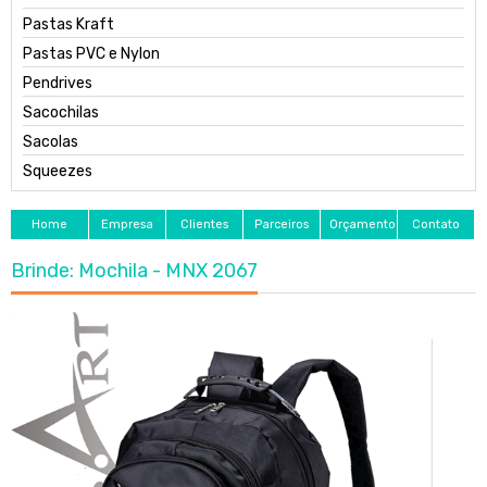
Pastas Kraft
Pastas PVC e Nylon
Pendrives
Sacochilas
Sacolas
Squeezes
Home
Empresa
Clientes
Parceiros
Orçamento
Contato
Brinde: Mochila - MNX 2067