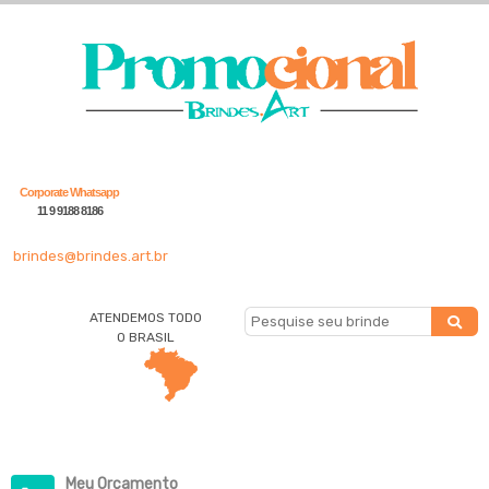
Corporate Whatsapp
11 9 9188 8186
brindes@brindes.art.br
ATENDEMOS TODO
O BRASIL
Meu Orçamento