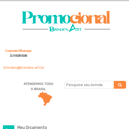
Corporate Whatsapp
11 9 9188 8186
brindes@brindes.art.br
ATENDEMOS TODO
O BRASIL
Meu Orçamento