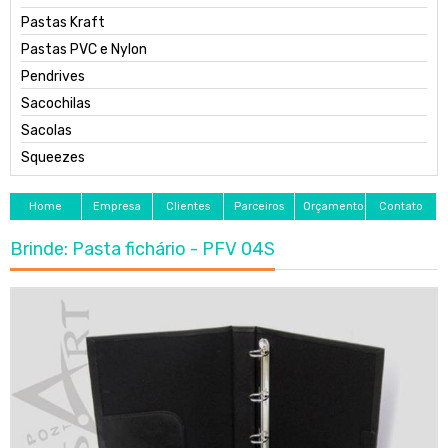
Pastas Kraft
Pastas PVC e Nylon
Pendrives
Sacochilas
Sacolas
Squeezes
Home
Empresa
Clientes
Parceiros
Orçamento
Contato
Brinde: Pasta fichário - PFV 04S