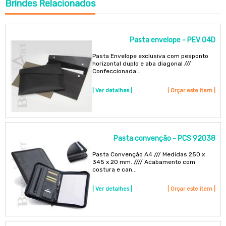
Brindes
Relacionados
Pasta envelope - PEV 04D
Pasta Envelope exclusiva com pesponto
horizontal duplo e aba diagonal ///
Confeccionada...
| Ver detalhes |
| Orçar este item |
Pasta convenção - PCS 92038
Pasta Convenção A4 /// Medidas 250 x
345 x 20 mm. //// Acabamento com
costura e can...
| Ver detalhes |
| Orçar este item |