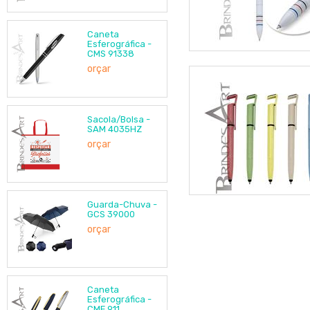
Caneta
Esferográfica -
CMS 91338
orçar
Sacola/Bolsa -
SAM 4035HZ
orçar
Guarda-Chuva -
GCS 39000
orçar
Caneta
Esferográfica -
CMF 911