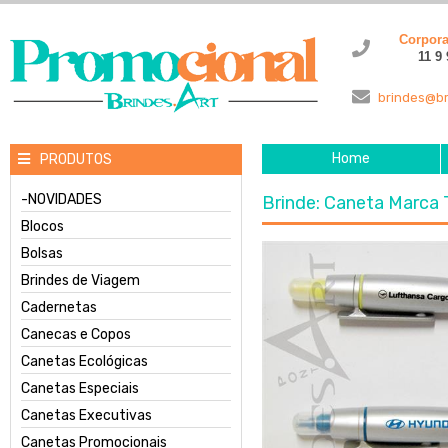
Corpor
11 9
brindes@br
Home
PRODUTOS
-NOVIDADES
Brinde: Caneta Marca
Blocos
Bolsas
Brindes de Viagem
Cadernetas
Canecas e Copos
Canetas Ecológicas
Canetas Especiais
Canetas Executivas
Canetas Promocionais