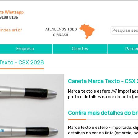
ate Whatsapp
 9188 8186
ATENDEMOS TODO
indes.art.br
O BRASIL
Empresa
Clientes
Parcei
 Texto - CSX 2028
Caneta Marca Texto - CSX
Marca texto e esfero //// Importad
preta e detalhes na cor da tinta (a
Confira
mais detalhes do br
Marca texto e esfero - importada, c
detalhes na cor da tinta (amarelo, a