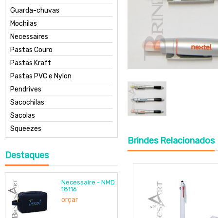
Guarda-chuvas
Mochilas
Necessaires
Pastas Couro
Pastas Kraft
Pastas PVC e Nylon
Pendrives
Sacochilas
Sacolas
Squeezes
Brindes
Relacionados
Destaques
Necessaire - NMD
18116
orçar