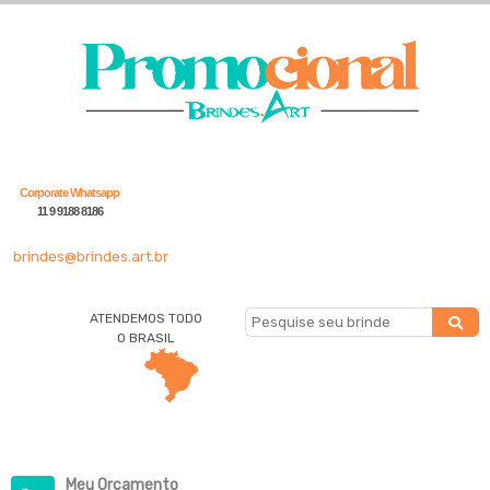
Corporate Whatsapp
11 9 9188 8186
brindes@brindes.art.br
ATENDEMOS TODO
O BRASIL
Meu Orçamento