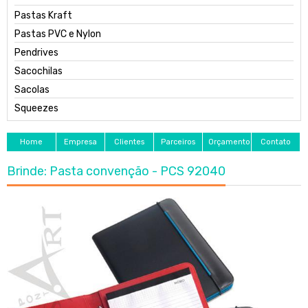
Pastas Kraft
Pastas PVC e Nylon
Pendrives
Sacochilas
Sacolas
Squeezes
Home
Empresa
Clientes
Parceiros
Orçamento
Contato
Brinde: Pasta convenção - PCS 92040