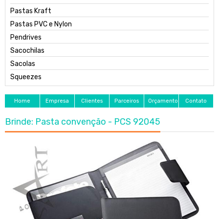
Pastas Kraft
Pastas PVC e Nylon
Pendrives
Sacochilas
Sacolas
Squeezes
Home
Empresa
Clientes
Parceiros
Orçamento
Contato
Brinde: Pasta convenção - PCS 92045