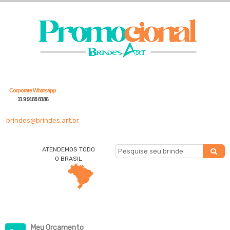
Corporate Whatsapp
11 9 9188 8186
brindes@brindes.art.br
ATENDEMOS TODO
O BRASIL
Meu Orçamento