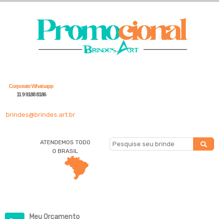
Corporate Whatsapp
11 9 9188 8186
brindes@brindes.art.br
ATENDEMOS TODO
O BRASIL
Meu Orçamento