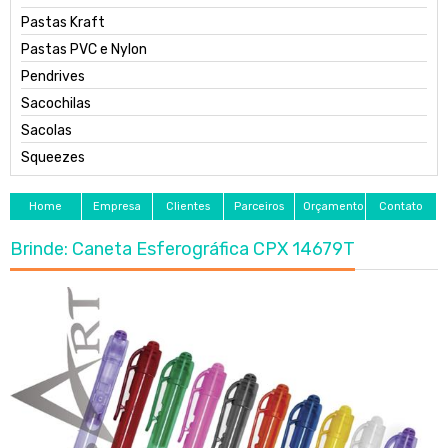
Pastas Kraft
Pastas PVC e Nylon
Pendrives
Sacochilas
Sacolas
Squeezes
Home
Empresa
Clientes
Parceiros
Orçamento
Contato
Brinde: Caneta Esferográfica CPX 14679T