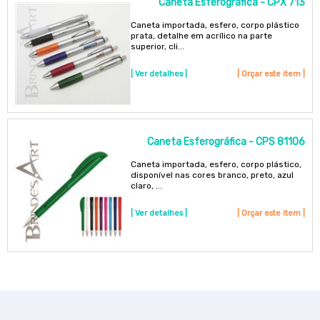
Caneta Esferográfica - CPX 713
Caneta importada, esfero, corpo plástico
prata, detalhe em acrílico na parte
superior, cli...
| Ver detalhes |
| Orçar este item |
Caneta Esferográfica - CPS 81106
Caneta importada, esfero, corpo plástico,
disponível nas cores branco, preto, azul
claro, ...
| Ver detalhes |
| Orçar este item |