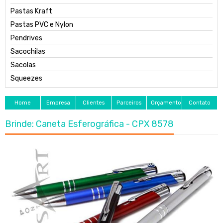
Pastas Kraft
Pastas PVC e Nylon
Pendrives
Sacochilas
Sacolas
Squeezes
Home
Empresa
Clientes
Parceiros
Orçamento
Contato
Brinde: Caneta Esferográfica - CPX 8578