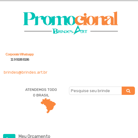
Corporate Whatsapp
11 9 9188 8186
brindes@brindes.art.br
ATENDEMOS TODO
O BRASIL
Meu Orçamento