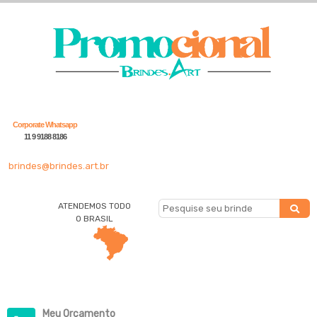
Corporate Whatsapp
11 9 9188 8186
brindes@brindes.art.br
ATENDEMOS TODO
O BRASIL
Meu Orçamento