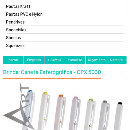
Pastas Kraft
Pastas PVC e Nylon
Pendrives
Sacochilas
Sacolas
Squeezes
Home
Empresa
Clientes
Parceiros
Orçamento
Contato
Brinde: Caneta Esferográfica - CPX 5030