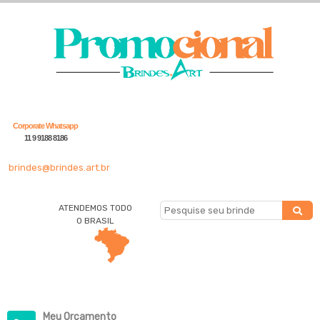
Corporate Whatsapp
11 9 9188 8186
brindes@brindes.art.br
ATENDEMOS TODO
O BRASIL
Meu Orçamento