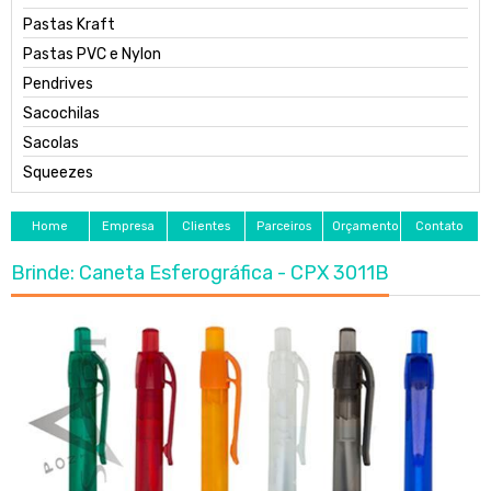
Pastas Kraft
Pastas PVC e Nylon
Pendrives
Sacochilas
Sacolas
Squeezes
Home
Empresa
Clientes
Parceiros
Orçamento
Contato
Brinde: Caneta Esferográfica - CPX 3011B