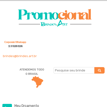
Corporate Whatsapp
11 9 9188 8186
brindes@brindes.art.br
ATENDEMOS TODO
O BRASIL
Meu Orçamento