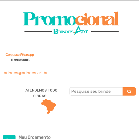
Corporate Whatsapp
11 9 9188 8186
brindes@brindes.art.br
ATENDEMOS TODO
O BRASIL
Meu Orçamento