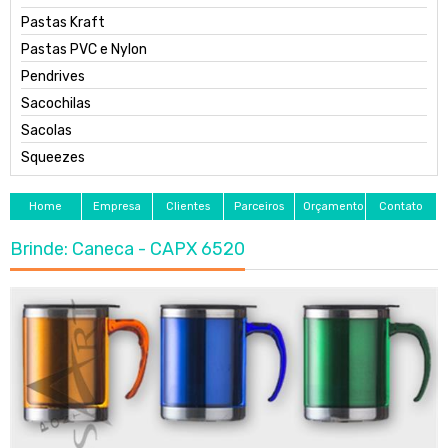
Pastas Kraft
Pastas PVC e Nylon
Pendrives
Sacochilas
Sacolas
Squeezes
Home
Empresa
Clientes
Parceiros
Orçamento
Contato
Brinde: Caneca - CAPX 6520