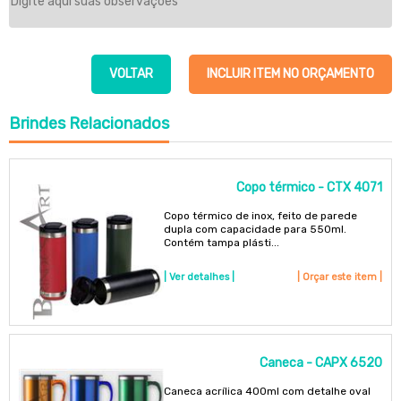
VOLTAR
INCLUIR ITEM NO ORÇAMENTO
Brindes
Relacionados
Copo térmico - CTX 4071
Copo térmico de inox, feito de parede
dupla com capacidade para 550ml.
Contém tampa plásti...
| Ver detalhes |
| Orçar este item |
Caneca - CAPX 6520
Caneca acrílica 400ml com detalhe oval