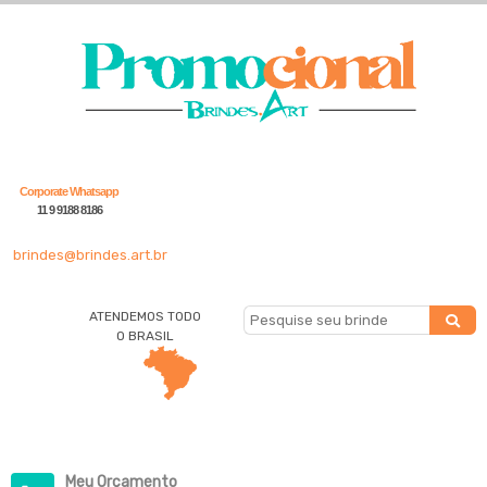
Corporate Whatsapp
11 9 9188 8186
brindes@brindes.art.br
ATENDEMOS TODO
O BRASIL
Meu Orçamento