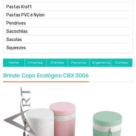
Pastas Kraft
Pastas PVC e Nylon
Pendrives
Sacochilas
Sacolas
Squeezes
Home
Empresa
Clientes
Parceiros
Orçamento
Contato
Brinde: Copo Ecológico CBX 3006