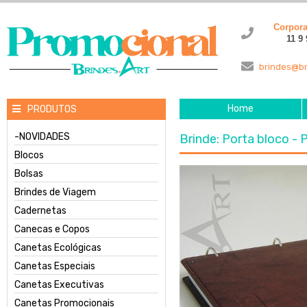
Corpor
11 9
brindes@br
Home
PRODUTOS
-NOVIDADES
Brinde: Porta bloco 
Blocos
Bolsas
Brindes de Viagem
Cadernetas
Canecas e Copos
Canetas Ecológicas
Canetas Especiais
Canetas Executivas
Canetas Promocionais