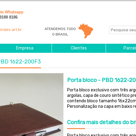
ate Whatsapp
 9188 8186
ATENDEMOS TODO
indes.art.br
O BRASIL
Empresa
Clientes
Parcei
- PBD 1622-200F3
Porta bloco - PBD 1622-2
Porta bloco exclusivo com três arg
argolas, capa de couro sintético p
contendo bloco tamanho 16x22cm,
Personalização na capa em baixo re
Confira
mais detalhes do br
Porta bloco exclusivo com três ar