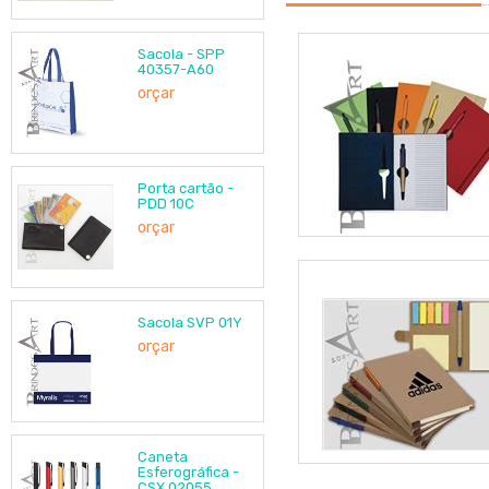
Sacola - SPP
40357-A60
orçar
Porta cartão -
PDD 10C
orçar
Sacola SVP 01Y
orçar
Caneta
Esferográfica -
CSX 02055