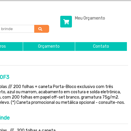
Meu Orçamento
ros
Orçamento
Contato
00F3
olas /// 200 folhas + caneta Porta-Bloco exclusivo com três
reto, azul ou marrom, acabamento em costura e solda eletrônica,
 com 200 folhas em papel off-set branco, gramatura 75g/m2.
levo. (*) Caneta promocional ou metálica opcional - consulte-nos.
inde
golas /// 200 folhas + caneta