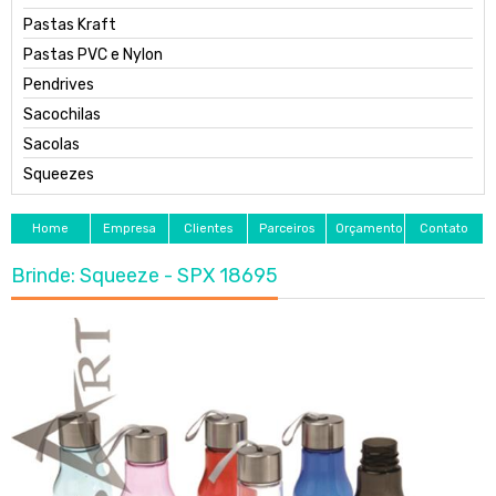
Pastas Kraft
Pastas PVC e Nylon
Pendrives
Sacochilas
Sacolas
Squeezes
Home
Empresa
Clientes
Parceiros
Orçamento
Contato
Brinde: Squeeze - SPX 18695