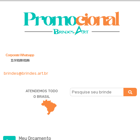
Corporate Whatsapp
11 9 9188 8186
brindes@brindes.art.br
ATENDEMOS TODO
O BRASIL
Meu Orçamento