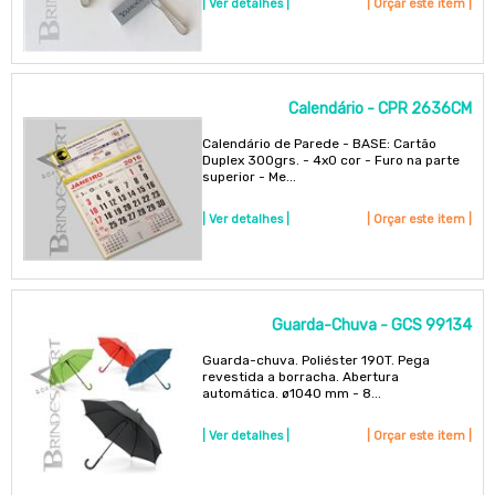
| Ver detalhes |
| Orçar este item |
Calendário - CPR 2636CM
Calendário de Parede - BASE: Cartão
Duplex 300grs. - 4x0 cor - Furo na parte
superior - Me...
| Ver detalhes |
| Orçar este item |
Guarda-Chuva - GCS 99134
Guarda-chuva. Poliéster 190T. Pega
revestida a borracha. Abertura
automática. ø1040 mm - 8...
| Ver detalhes |
| Orçar este item |