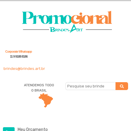
Corporate Whatsapp
11 9 9188 8186
brindes@brindes.art.br
ATENDEMOS TODO
O BRASIL
Meu Orçamento