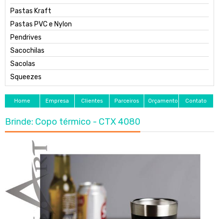
Pastas Kraft
Pastas PVC e Nylon
Pendrives
Sacochilas
Sacolas
Squeezes
Home
Empresa
Clientes
Parceiros
Orçamento
Contato
Brinde: Copo térmico - CTX 4080