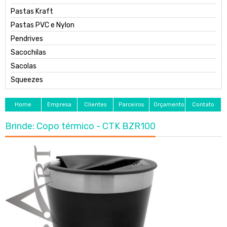
Pastas Kraft
Pastas PVC e Nylon
Pendrives
Sacochilas
Sacolas
Squeezes
Home
Empresa
Clientes
Parceiros
Orçamento
Contato
Brinde: Copo térmico - CTK BZR100