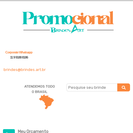
Corporate Whatsapp
11 9 9188 8186
brindes@brindes.art.br
ATENDEMOS TODO
O BRASIL
Meu Orçamento