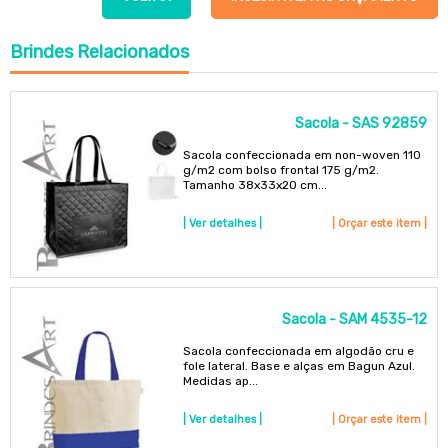
Brindes
Relacionados
Sacola - SAS 92859
Sacola confeccionada em non-woven 110
g/m2 com bolso frontal 175 g/m2.
Tamanho 38x33x20 cm...
| Ver detalhes |
| Orçar este item |
Sacola - SAM 4535-12
Sacola confeccionada em algodão cru e
fole lateral. Base e alças em Bagun Azul.
Medidas ap...
| Ver detalhes |
| Orçar este item |