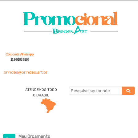
Corporate Whatsapp
11 9 9188 8186
brindes@brindes.art.br
ATENDEMOS TODO
O BRASIL
Meu Orçamento