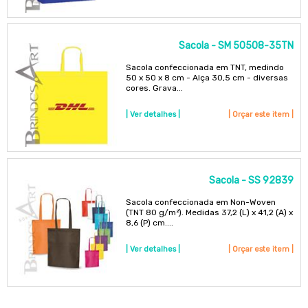
Sacola - SM 50508-35TN
Sacola confeccionada em TNT, medindo
50 x 50 x 8 cm - Alça 30,5 cm - diversas
cores. Grava...
| Ver detalhes |
| Orçar este item |
Sacola - SS 92839
Sacola confeccionada em Non-Woven
(TNT 80 g/m²). Medidas 37,2 (L) x 41,2 (A) x
8,6 (P) cm....
| Ver detalhes |
| Orçar este item |