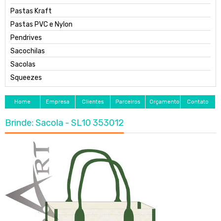
Pastas Kraft
Pastas PVC e Nylon
Pendrives
Sacochilas
Sacolas
Squeezes
Home
Empresa
Clientes
Parceiros
Orçamento
Contato
Brinde: Sacola - SL10 353012