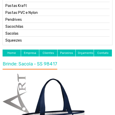
Pastas Kraft
Pastas PVC e Nylon
Pendrives
Sacochilas
Sacolas
Squeezes
Home
Empresa
Clientes
Parceiros
Orçamento
Contato
Brinde: Sacola - SS 98417