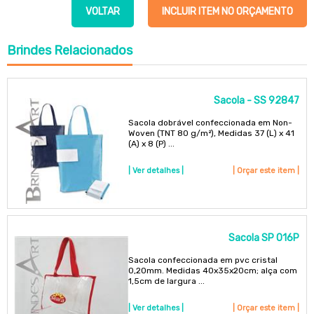
VOLTAR
INCLUIR ITEM NO ORÇAMENTO
Brindes
Relacionados
Sacola - SS 92847
Sacola dobrável confeccionada em Non-
Woven (TNT 80 g/m²), Medidas 37 (L) x 41
(A) x 8 (P) ...
| Ver detalhes |
| Orçar este item |
Sacola SP 016P
Sacola confeccionada em pvc cristal
0,20mm. Medidas 40x35x20cm; alça com
1,5cm de largura ...
| Ver detalhes |
| Orçar este item |