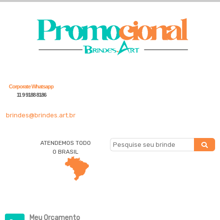
Corporate Whatsapp
11 9 9188 8186
brindes@brindes.art.br
ATENDEMOS TODO
O BRASIL
Meu Orçamento