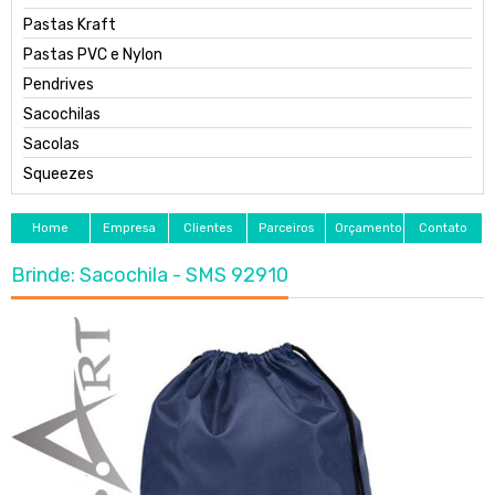
Pastas Kraft
Pastas PVC e Nylon
Pendrives
Sacochilas
Sacolas
Squeezes
Home
Empresa
Clientes
Parceiros
Orçamento
Contato
Brinde: Sacochila - SMS 92910