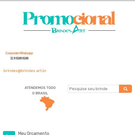
Corporate Whatsapp
11 9 9188 8186
brindes@brindes.art.br
ATENDEMOS TODO
O BRASIL
Meu Orçamento