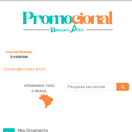
Corporate Whatsapp
11 9 9188 8186
brindes@brindes.art.br
ATENDEMOS TODO
O BRASIL
Meu Orçamento