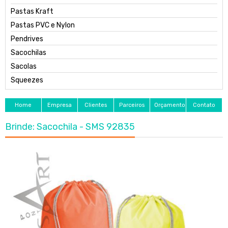
Pastas Kraft
Pastas PVC e Nylon
Pendrives
Sacochilas
Sacolas
Squeezes
Home
Empresa
Clientes
Parceiros
Orçamento
Contato
Brinde: Sacochila - SMS 92835