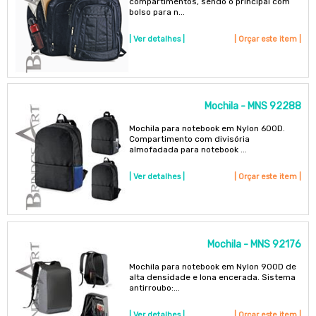
compartimentos, sendo o principal com
bolso para n...
| Ver detalhes |
| Orçar este item |
Mochila - MNS 92288
Mochila para notebook em Nylon 600D.
Compartimento com divisória
almofadada para notebook ...
| Ver detalhes |
| Orçar este item |
Mochila - MNS 92176
Mochila para notebook em Nylon 900D de
alta densidade e lona encerada. Sistema
antirroubo:...
| Ver detalhes |
| Orçar este item |