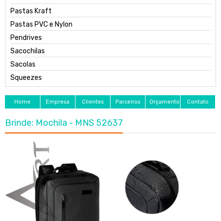
Pastas Kraft
Pastas PVC e Nylon
Pendrives
Sacochilas
Sacolas
Squeezes
Home
Empresa
Clientes
Parceiros
Orçamento
Contato
Brinde: Mochila - MNS 52637