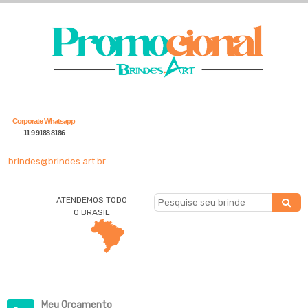
Corporate Whatsapp
11 9 9188 8186
brindes@brindes.art.br
ATENDEMOS TODO
O BRASIL
Meu Orçamento