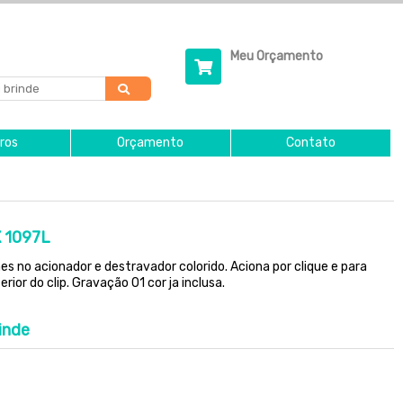
Meu Orçamento
ros
Orçamento
Contato
X 1097L
s no acionador e destravador colorido. Aciona por clique e para
rior do clip. Gravação 01 cor ja inclusa.
inde