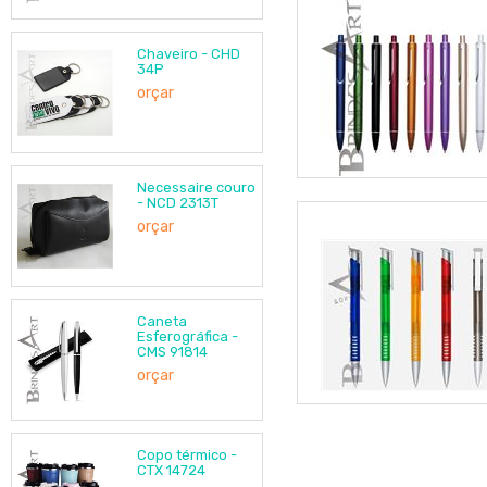
Chaveiro - CHD
34P
orçar
Necessaire couro
- NCD 2313T
orçar
Caneta
Esferográfica -
CMS 91814
orçar
Copo térmico -
CTX 14724