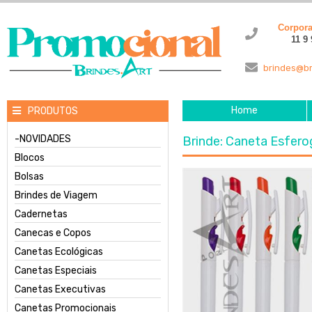
Corpor
11 9
brindes@br
Home
PRODUTOS
-NOVIDADES
Brinde: Caneta Esfero
Blocos
Bolsas
Brindes de Viagem
Cadernetas
Canecas e Copos
Canetas Ecológicas
Canetas Especiais
Canetas Executivas
Canetas Promocionais