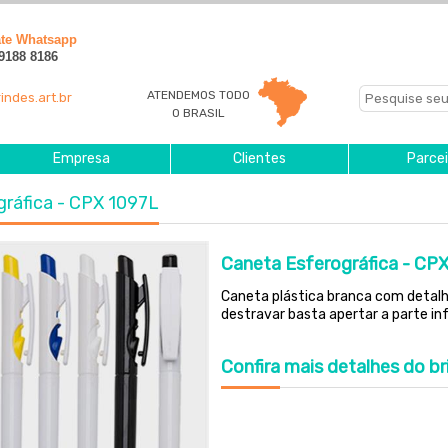
ate Whatsapp
 9188 8186
ATENDEMOS TODO
indes.art.br
O BRASIL
Empresa
Clientes
Parcei
gráfica - CPX 1097L
Caneta Esferográfica - CP
Caneta plástica branca com detalhe
destravar basta apertar a parte infe
Confira
mais detalhes do br