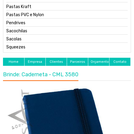
Pastas Kraft
Pastas PVC e Nylon
Pendrives
Sacochilas
Sacolas
Squeezes
Home
Empresa
Clientes
Parceiros
Orçamento
Contato
Brinde: Caderneta - CML 3580