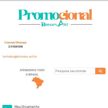
Corporate Whatsapp
11 9 9188 8186
brindes@brindes.art.br
ATENDEMOS TODO
O BRASIL
Meu Orçamento