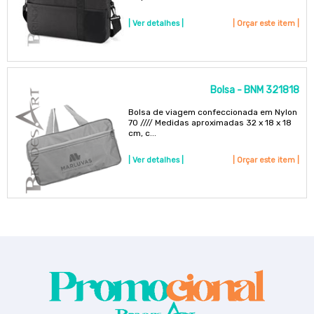
| Ver detalhes |
| Orçar este item |
Bolsa - BNM 321818
Bolsa de viagem confeccionada em Nylon
70 //// Medidas aproximadas 32 x 18 x 18
cm, c...
| Ver detalhes |
| Orçar este item |