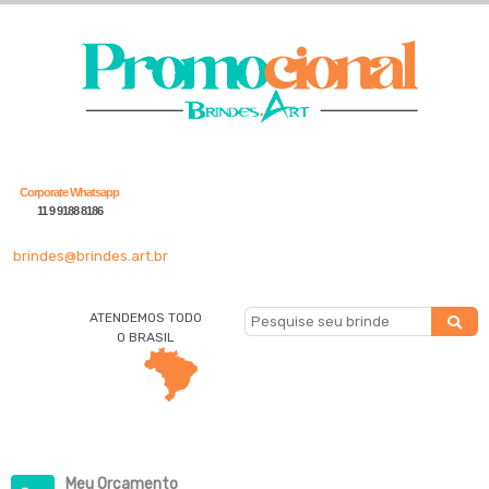
Corporate Whatsapp
11 9 9188 8186
brindes@brindes.art.br
ATENDEMOS TODO
O BRASIL
Meu Orçamento