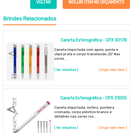
VOLTAR
INCLUIR ITEM NO ORÇAMENTO
Brindes
Relacionados
Caneta Esferográfica - CPX 3017B
Caneta importada com apoio, ponta e
clipe prata e corpo translúcido //// Nas
cores...
| Ver detalhes |
| Orçar este item |
Caneta Esferográfica - CPS 31005
Caneta importada, esfero, ponteira
cromada, corpo plástico branco e
detalhes nas cores ros...
| Ver detalhes |
| Orçar este item |