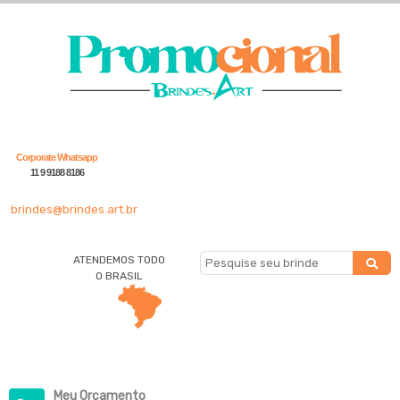
Corporate Whatsapp
11 9 9188 8186
brindes@brindes.art.br
ATENDEMOS TODO
O BRASIL
Meu Orçamento