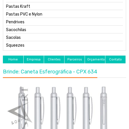
Pastas Kraft
Pastas PVC e Nylon
Pendrives
Sacochilas
Sacolas
Squeezes
Home
Empresa
Clientes
Parceiros
Orçamento
Contato
Brinde: Caneta Esferográfica - CPX 634