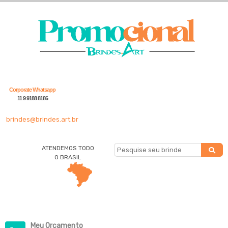
Corporate Whatsapp
11 9 9188 8186
brindes@brindes.art.br
ATENDEMOS TODO
O BRASIL
Meu Orçamento