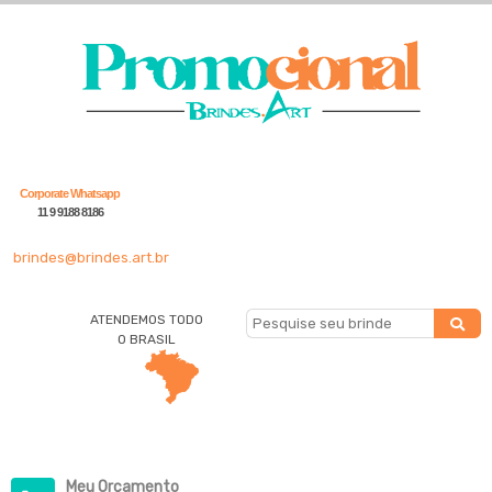
Corporate Whatsapp
11 9 9188 8186
brindes@brindes.art.br
ATENDEMOS TODO
O BRASIL
Meu Orçamento