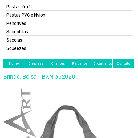
Pastas Kraft
Pastas PVC e Nylon
Pendrives
Sacochilas
Sacolas
Squeezes
Home
Empresa
Clientes
Parceiros
Orçamento
Contato
Brinde: Bolsa - BXM 352020