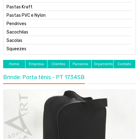
Pastas Kraft
Pastas PVC e Nylon
Pendrives
Sacochilas
Sacolas
Squeezes
Home
Empresa
Clientes
Parceiros
Orçamento
Contato
Brinde: Porta tênis - PT 1734SB