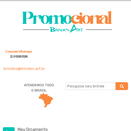
Corporate Whatsapp
11 9 9188 8186
brindes@brindes.art.br
ATENDEMOS TODO
O BRASIL
Meu Orçamento