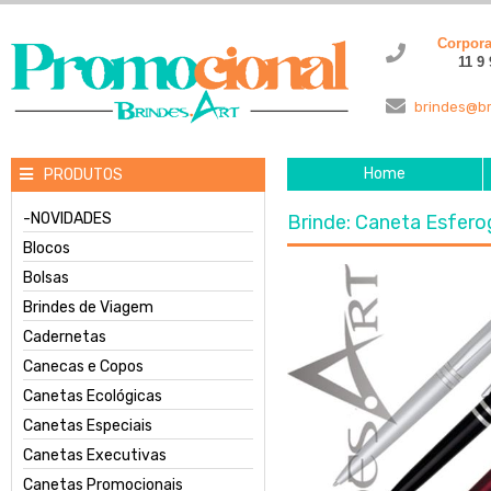
Corpor
11 9
brindes@br
Home
PRODUTOS
-NOVIDADES
Brinde: Caneta Esfero
Blocos
Bolsas
Brindes de Viagem
Cadernetas
Canecas e Copos
Canetas Ecológicas
Canetas Especiais
Canetas Executivas
Canetas Promocionais