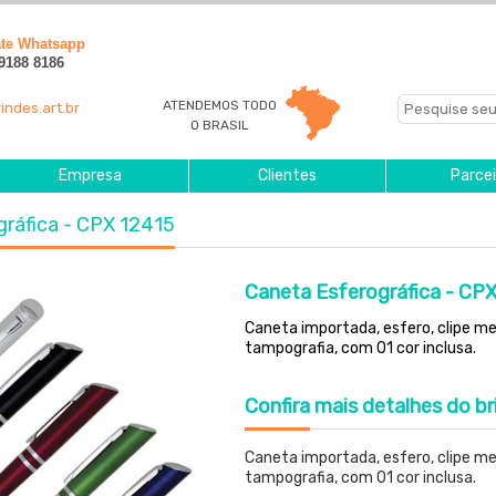
ate Whatsapp
 9188 8186
ATENDEMOS TODO
indes.art.br
O BRASIL
Empresa
Clientes
Parcei
gráfica - CPX 12415
Caneta Esferográfica - CP
Caneta importada, esfero, clipe met
tampografia, com 01 cor inclusa.
Confira
mais detalhes do br
Caneta importada, esfero, clipe m
tampografia, com 01 cor inclusa.