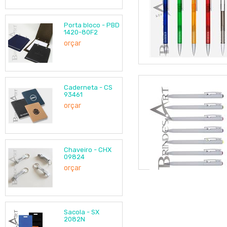
Porta bloco - PBD
1420-80F2
orçar
Caderneta - CS
93461
orçar
Chaveiro - CHX
09824
orçar
Sacola - SX
2082N