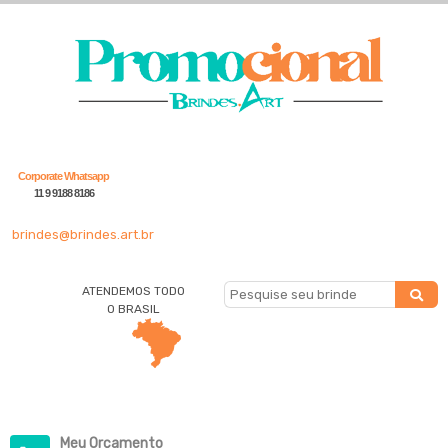
Corporate Whatsapp
11 9 9188 8186
brindes@brindes.art.br
ATENDEMOS TODO
O BRASIL
Meu Orçamento