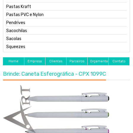
Pastas Kraft
Pastas PVC e Nylon
Pendrives
Sacochilas
Sacolas
Squeezes
Home
Empresa
Clientes
Parceiros
Orçamento
Contato
Brinde: Caneta Esferográfica - CPX 1099C