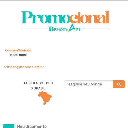
Corporate Whatsapp
11 9 9188 8186
brindes@brindes.art.br
ATENDEMOS TODO
O BRASIL
Meu Orçamento