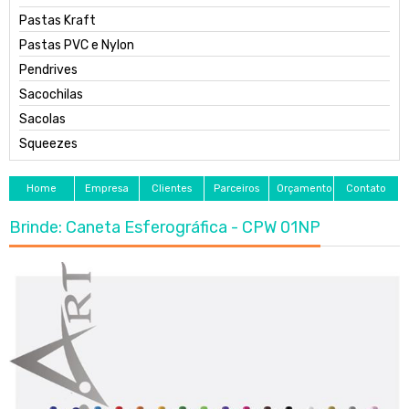
Pastas Kraft
Pastas PVC e Nylon
Pendrives
Sacochilas
Sacolas
Squeezes
Home
Empresa
Clientes
Parceiros
Orçamento
Contato
Brinde: Caneta Esferográfica - CPW 01NP