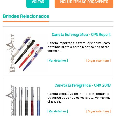
VOLTAR
INCLUIR ITEM NO ORÇAMENTO
Brindes
Relacionados
Caneta Esferográfica - CPN Report
Caneta importada, esfero, disponível com
detalhes prata e corpo plástico nas cores
vermelh...
| Ver detalhes |
| Orçar este item |
Caneta Esferográfica - CMX 201B
Caneta executiva de metal, com detalhes
quadriculados nas cores preta, vermelha,
cinza, az...
| Ver detalhes |
| Orçar este item |