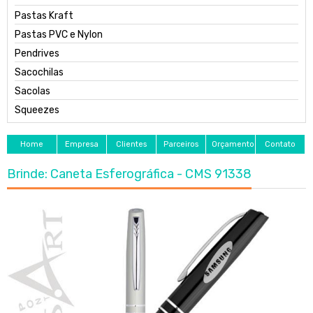
Pastas Kraft
Pastas PVC e Nylon
Pendrives
Sacochilas
Sacolas
Squeezes
Home
Empresa
Clientes
Parceiros
Orçamento
Contato
Brinde: Caneta Esferográfica - CMS 91338