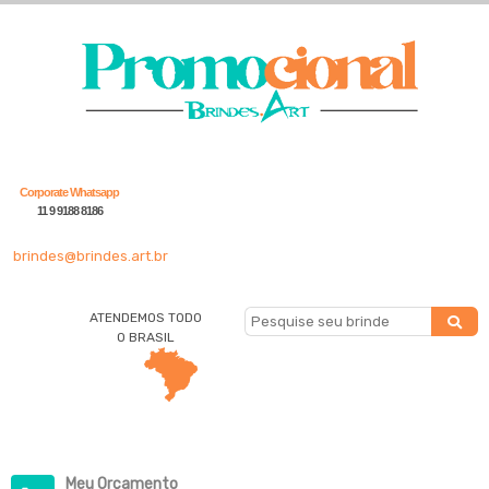
Corporate Whatsapp
11 9 9188 8186
brindes@brindes.art.br
ATENDEMOS TODO
O BRASIL
Meu Orçamento