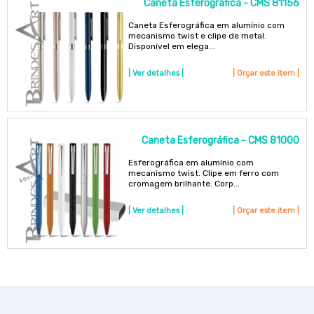
Caneta Esferográfica - CMS 81156
Caneta Esferográfica em alumínio com
mecanismo twist e clipe de metal.
Disponível em elega...
| Ver detalhes |
| Orçar este item |
Caneta Esferográfica - CMS 81000
Esferográfica em alumínio com
mecanismo twist. Clipe em ferro com
cromagem brilhante. Corp...
| Ver detalhes |
| Orçar este item |