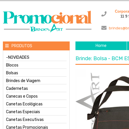
Corpor
11 9
brindes@br
Home
PRODUTOS
-NOVIDADES
Brinde: Bolsa - BCM 
Blocos
Bolsas
Brindes de Viagem
Cadernetas
Canecas e Copos
Canetas Ecológicas
Canetas Especiais
Canetas Executivas
Canetas Promocionais