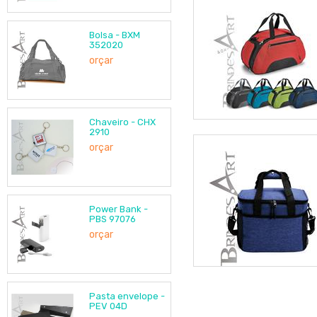
Bolsa - BXM
352020
orçar
Chaveiro - CHX
2910
orçar
Power Bank -
PBS 97076
orçar
Pasta envelope -
PEV 04D