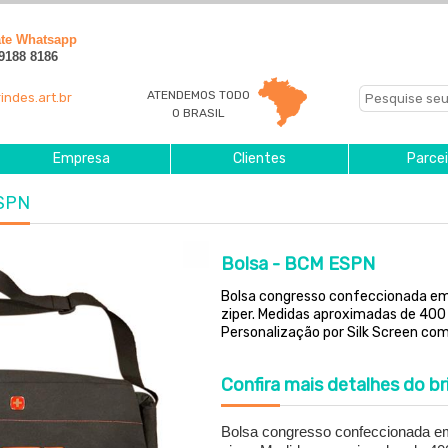
ate Whatsapp
 9188 8186
ATENDEMOS TODO
indes.art.br
O BRASIL
Empresa
Clientes
Parcei
ESPN
Bolsa - BCM ESPN
Bolsa congresso confeccionada em p
ziper. Medidas aproximadas de 400
Personalização por Silk Screen com 
Confira
mais detalhes do br
Bolsa congresso confeccionada em 