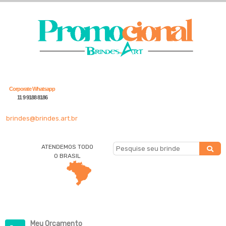
Corporate Whatsapp
11 9 9188 8186
brindes@brindes.art.br
ATENDEMOS TODO
O BRASIL
Meu Orçamento